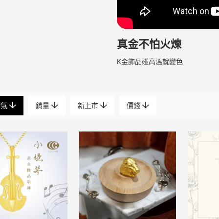
真金不怕火煉
K金飾品碰高溫就變色
人氣
銷量
新上市
價錢