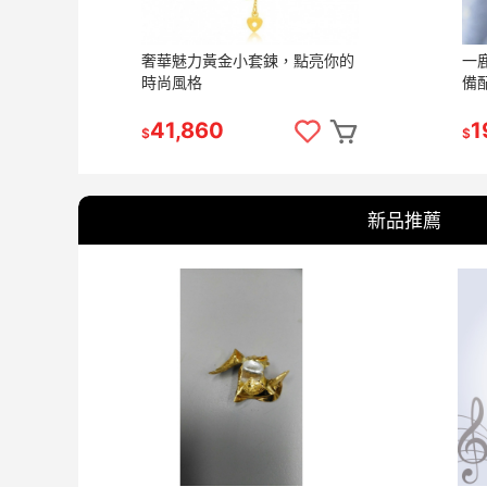
奢華魅力黃金小套鍊，點亮你的
一
時尚風格
備
41,860
1
$
$
新品推薦