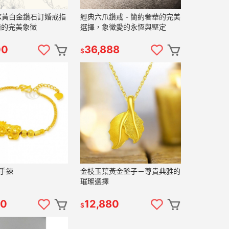
K黃白金鑽石訂婚戒指
經典六爪鑽戒 - 簡約奢華的完美
情的完美象徵
選擇，象徵愛的永恆與堅定
00
36,888
$
手鍊
金枝玉葉黃金墜子－尊貴典雅的
璀璨選擇
60
12,880
$