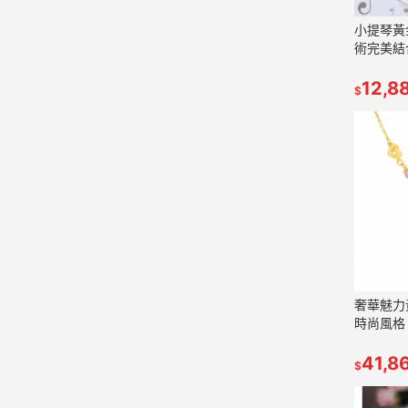
小提琴黃
術完美結
12,8
$
奢華魅力
時尚風格
41,8
$