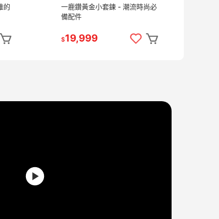
雅的
一鹿鑽黃金小套鍊 - 潮流時尚必
經
備配件
選
19,999
3
$
$