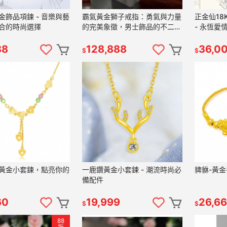
金飾品項鍊 - 音樂與藝
霸氣黃金獅子戒指：勇氣與力量
正金仙18
合的時尚選擇
的完美象徵，男士飾品的不二之
- 永恆愛
選！
88
128,888
36,0
$
$
黃金小套鍊，點亮你的
一鹿鑽黃金小套鍊 - 潮流時尚必
貏貅-黃金
備配件
60
19,999
26,6
$
$
88