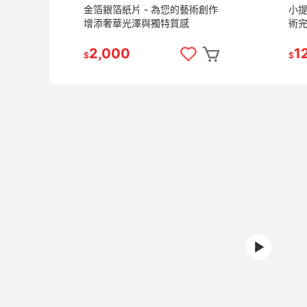
金箔銀箔紙片 - 為您的藝術創作
小提
增添奢華光澤與獨特質感
術
2,000
1
$
$