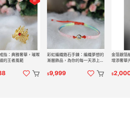
折
戒指：典雅奢華，璀璨
彩虹編織鋯石手鍊：編織夢想的
金箔銀箔紙
綴的王者風範
漸層飾品，為你的每一天添上幸
增添奢華
運與祝福
88
9,999
2,00
$
$