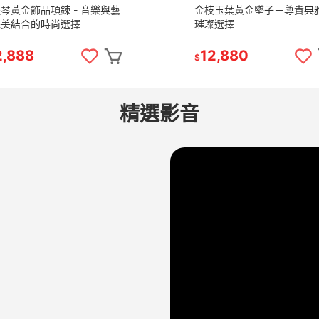
琴黃金飾品項鍊 - 音樂與藝
金枝玉葉黃金墜子－尊貴典
完美結合的時尚選擇
璀璨選擇
2,888
12,880
$
精選影音