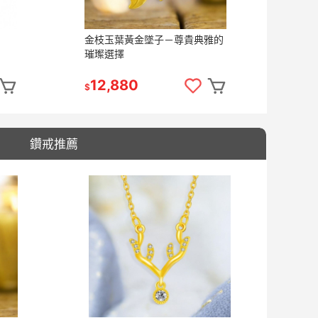
金枝玉葉黃金墜子－尊貴典雅的
璀璨選擇
12,880
$
鑽戒推薦