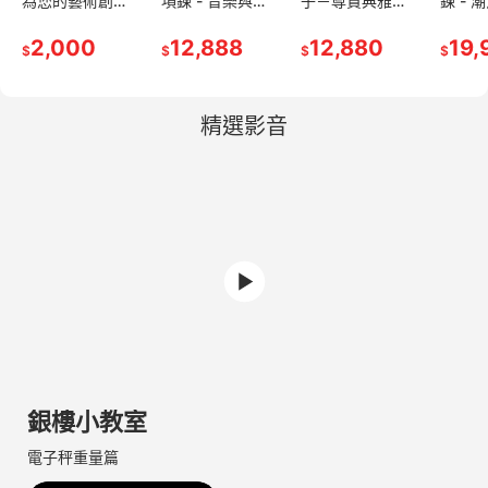
為您的藝術創作
項鍊 - 音樂與藝
子－尊貴典雅的
鍊 - 
增添奢華光澤與
術完美結合的時
璀璨選擇
備配件
獨特質感
2,000
尚選擇
12,888
12,880
19,
$
$
$
$
精選影音
銀樓小教室
電子秤重量篇