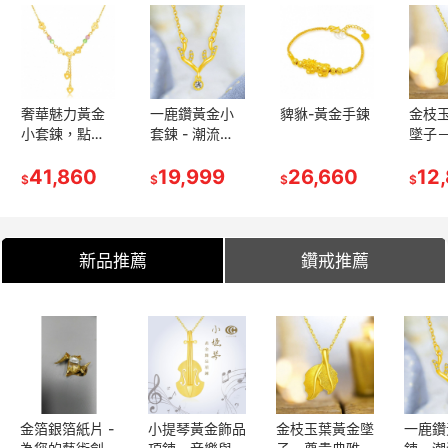
一鹿鑽黃金小
貏貅-黃金手鍊
金枝玉葉黃金
奢華
套鍊 - 潮流時
墜子－尊貴典
小套
尚必備配件
雅的璀璨選擇
你的
19,999
26,660
12,880
41
$
$
$
$
新品推薦
鑽戒推薦
金箔銀箔紙片 -
小提琴黃金飾品
金枝玉葉黃金墜
一鹿鑽