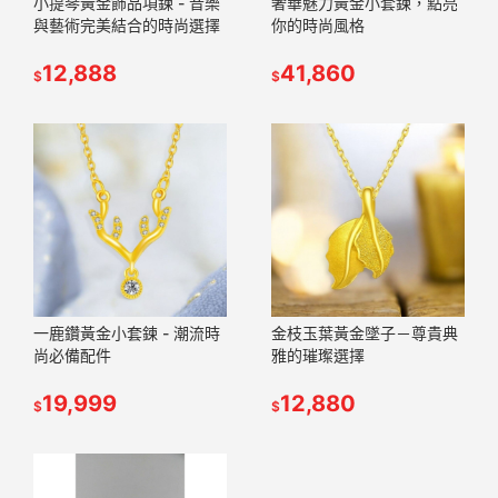
小提琴黃金飾品項鍊 - 音樂
奢華魅力黃金小套鍊，點亮
與藝術完美結合的時尚選擇
你的時尚風格
12,888
41,860
$
$
一鹿鑽黃金小套鍊 - 潮流時
金枝玉葉黃金墜子－尊貴典
尚必備配件
雅的璀璨選擇
19,999
12,880
$
$