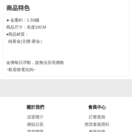
商品特色
►金重約：1.50錢
商品尺寸：長度18CM
♦商品材質：
‧ 純黃金(主體-硬金）
金價每日浮動，故無法呈現價格
~歡迎致電洽詢~
關於我們
會員中心
店家簡介
訂單查詢
網站公告
修改會員資料
常見問答
會員註冊